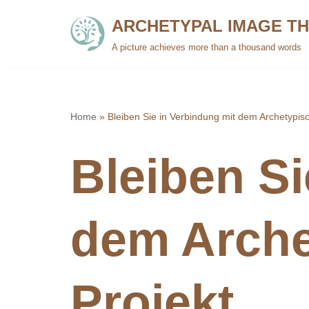
ARCHETYPAL IMAGE T
Skip
A picture achieves more than a thousand words
to
content
Home
»
Bleiben Sie in Verbindung mit dem Archetypisc
Bleiben Si
dem Arche
Projekt