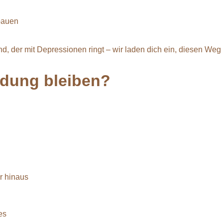
bauen
d, der mit Depressionen ringt – wir laden dich ein, diesen Weg
dung bleiben
?
r hinaus
es